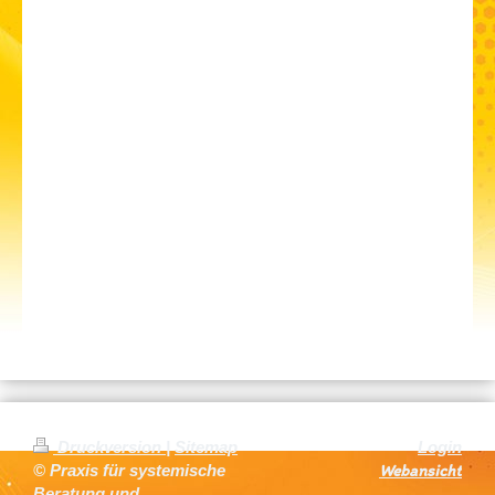
Druckversion
|
Sitemap
Login
Webansicht
© Praxis für systemische
Beratung und