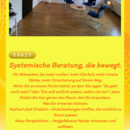
Systemische Beratung, die bewegt.
Für Menschen, die mehr wollen: mehr Klarheit, mehr innere
Stärke, mehr Orientierung auf ihrem Weg.
Wenn Sie an einem Punkt stehst, an dem Sie sagen "Da geht
noch mehr" oder "Ich will endlich wissen, wohin mit mir", dann
finden Sie hier genau den Raum, den Sie brauchsen.
Was Sie erwarten können:
Klarheit statt Grübeln – Entscheidungen treffen, die wirklich zu
Ihnen passen
Neue Perspektiven – festgefahrene Muster erkennen und
auflösen