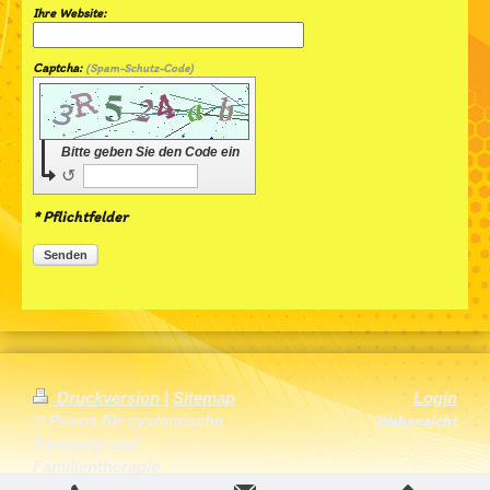
Ihre Website:
Captcha:
(Spam-Schutz-Code)
Bitte geben Sie den Code ein
↺
* Pflichtfelder
Senden
Druckversion
|
Sitemap
Login
Webansicht
© Praxis für systemische
Beratung und
Familientherapie